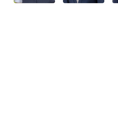
Sabine Kinder
Seth Gelten
Zentrale
Zentrale
dt
Marc Burmeister
Marlene Franz
N
er
stellv.
Fahrdienst
Fahrdienstleiter
r
Dennis Hilgenberg
Matthias Kuder
Fahrdienst
Prokurist
Abteilungsleiter