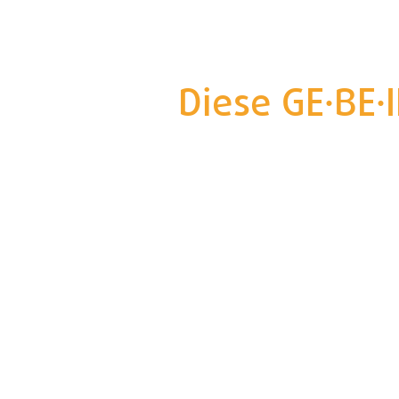
Diese GE·BE·
Birgit Dieckmann
Annette Heinri
Zentrale
Zentrale