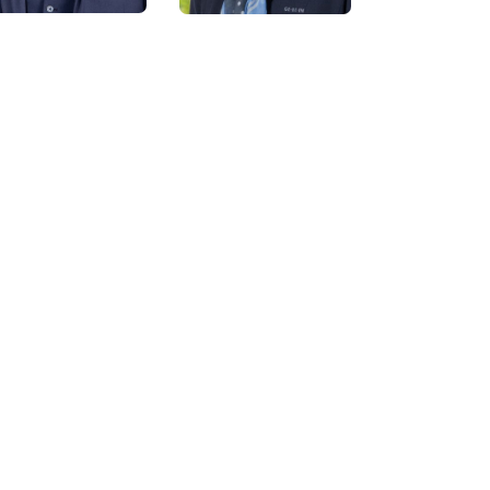
Daniel Dörfling
Carina Flömer
Beratung
Beratung
(Vorsorge)
iels Bochmann
René Zadelberg
Fahrdienst
Fahrdienst
Gaby Pfaff
Ulrike Krasson
Buchhaltung
Buchhaltung