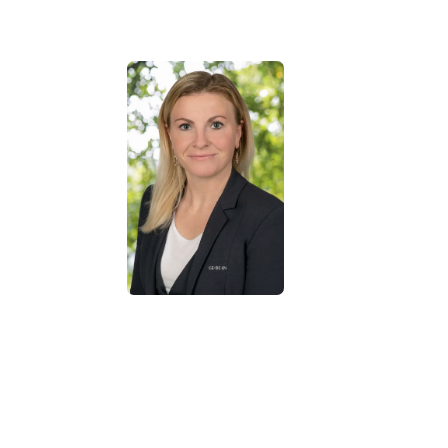
Marco D. Schmi
Fahrdienstleit
Michaela Lange
Abteilungsleiterin
Beratung
Sebastian Rother
Marco Fische
Fahrdienst
Fahrdienst