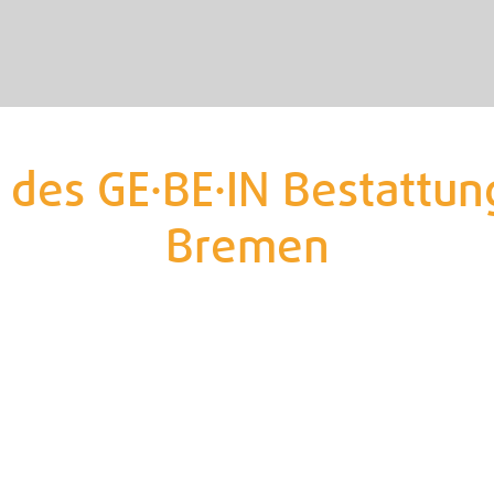
des GE·BE·IN Bestattung
Bremen
ade / GE·BE·IN Nordstr.
Fassade / GE·BE·IN Nords
r Empfang / GE·BE·IN
neuer Empfang / GE·BE·I
str.
Nordstr.