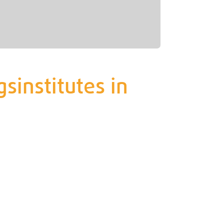
sinstitutes in
tr.
neues Foyer / GE·BE·IN
Nordstr.
N
neuer Wartebereich /
GE·BE·IN Nordstr.