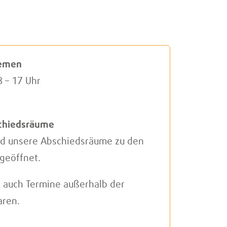
del
hrer
remen
8 – 17 Uhr
schiedsräume
d unsere Abschiedsräume zu den
geöffnet.
s auch Termine außerhalb der
aren.