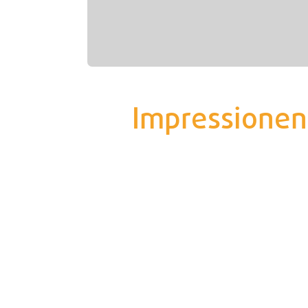
Impressionen 
Fassade / GE·BE·IN Nordstr.
Fass
neuer Empfang / GE·BE·IN
neue
Nordstr.
Nord