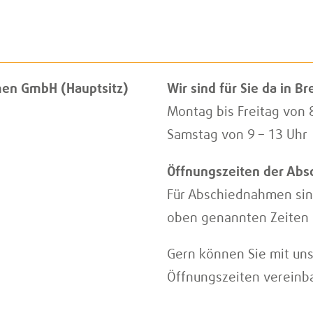
Buchhaltung
ars Hotten
Lenne Seekamp
Herwig Grün
eiter IT und
Betriebsleiter
Geschäftsfü
Immobilien
Prokurist
emen GmbH (Hauptsitz)
Wir sind für Sie da in B
n
Montag bis Freitag von 
Samstag von 9 – 13 Uhr
Öffnungszeiten der Ab
Für Abschiednahmen sin
oben genannten Zeiten 
Gern können Sie mit un
Öffnungszeiten vereinb