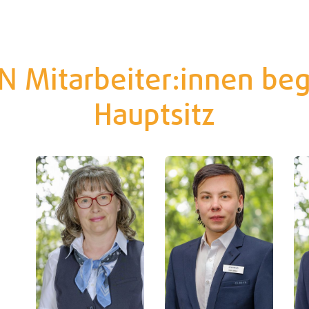
IN Mitarbeiter:innen beg
Hauptsitz
chs