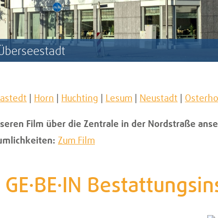
 Überseestadt
astedt
|
Horn
|
Huchting
|
Lesum
|
Neustadt
|
Osterho
nseren Film über die Zentrale in der Nordstraße anse
umlichkeiten:
Zum Film
GE·BE·IN Bestattungsins