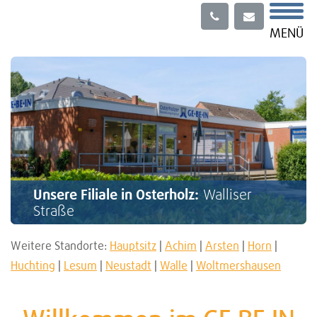
Menü
MENÜ
Unsere Filiale in Osterholz:
Walliser
Straße
Weitere Standorte:
Hauptsitz
|
Achim
|
Arsten
|
Horn
|
Huchting
|
Lesum
|
Neustadt
|
Walle
|
Woltmershausen