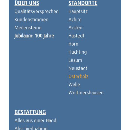
ÜBER UNS
STANDORTE
Navigation überspringen
Qualitätsversprechen
Hauptsitz
Kundenstimmen
Achim
Meilensteine
Arsten
Jubiläum: 100 Jahre
Hastedt
Horn
Huchting
Lesum
Neustadt
Osterholz
Walle
Woltmershausen
BESTATTUNG
Alles aus einer Hand
Abschiednahme